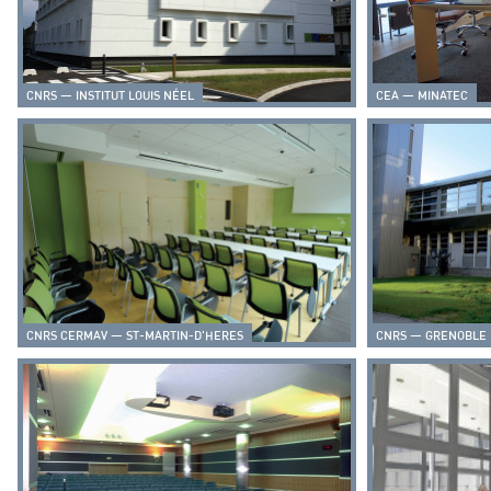
CNRS — INSTITUT LOUIS NÉEL
CEA — MINATEC
CNRS CERMAV — ST-MARTIN-D'HERES
CNRS — GRENOBLE