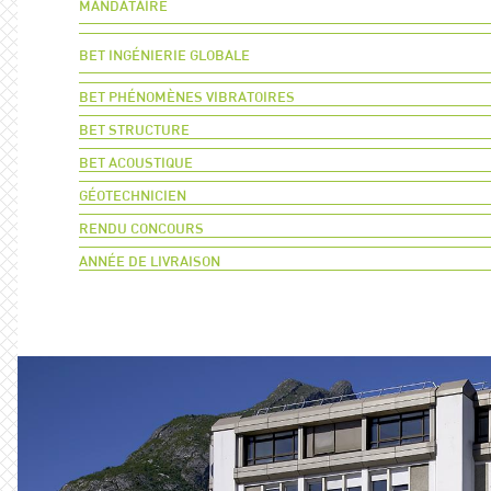
Mandataire
BET Ingénierie globale
BET Phénomènes vibratoires
BET Structure
BET Acoustique
Géotechnicien
Rendu concours
Année de livraison